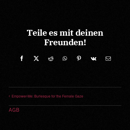
Teile es mit deinen
Freunden!
Facebook
X
Reddit
WhatsApp
Pinterest
Vk
Correo
electrónic
Empower-Me: Burlesque for the Female Gaze
AGB