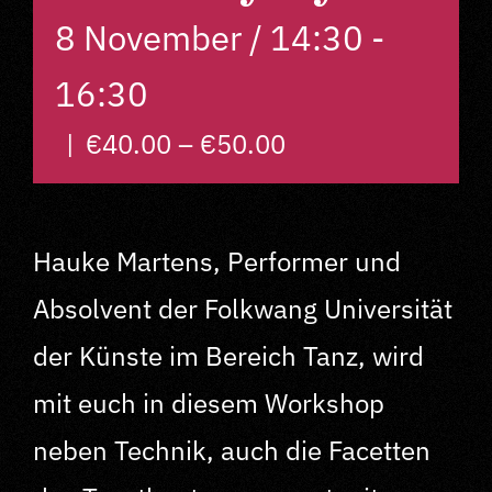
8 November / 14:30
-
Über uns
16:30
F.A.Q. Workshops
|
€40.00 – €50.00
Impressum
Hauke Martens, Performer und
Datenschutz
Absolvent der Folkwang Universität
der Künste im Bereich Tanz, wird
AGB
mit euch in diesem Workshop
Kontakt
neben Technik, auch die Facetten