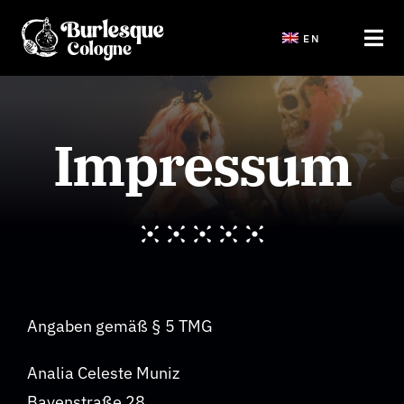
Saltar
EN
al
Tog
contenido
Navi
Start
Impressum
Shows
Tickets Veranstaltungen
Workshops und JGA
Angaben gemäß § 5 TMG
Blog
Analia Celeste Muniz
Bayenstraße 28