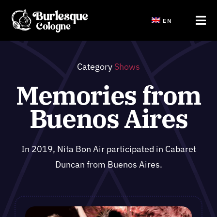
Saltar
EN
al
Tog
contenido
Navi
Start
Category
Shows
Memories from
Shows
Buenos Aires
Tickets Veranstaltungen
In 2019, Nita Bon Air participated in Cabaret
Workshops und JGA
Duncan from Buenos Aires.
Blog