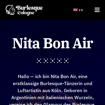
Saltar
EN
al
Tog
contenido
Navi
Start
Nita Bon Air
Shows
Tickets Veranstaltungen
Hallo — ich bin Nita Bon Air, eine
Workshops und JGA
erstklassige Burlesque-Tänzerin und
Luftartistin aus Köln. Geboren in
Blog
Argentinien mit italienischen Wurzeln,
vereine ich den Glamour des Burlesque,